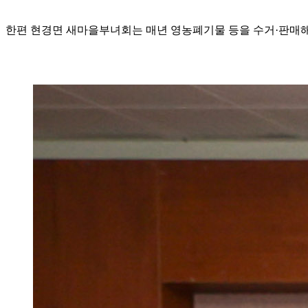
한편 현경면 새마을부녀회는 매년 영농폐기물 등을 수거·판매해 