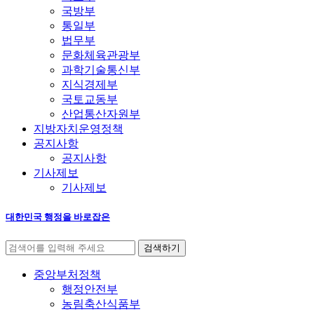
국방부
통일부
법무부
문화체육관광부
과학기술통신부
지식경제부
국토교동부
산업통산자원부
지방자치운영정책
공지사항
공지사항
기사제보
기사제보
대한민국 행정을 바로잡은
중앙부처정책
행정안전부
농림축산식품부