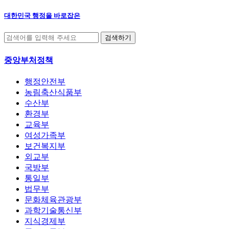
대한민국 행정을 바로잡은
중앙부처정책
행정안전부
농림축산식품부
수산부
환경부
교육부
여성가족부
보건복지부
외교부
국방부
통일부
법무부
문화체육관광부
과학기술통신부
지식경제부