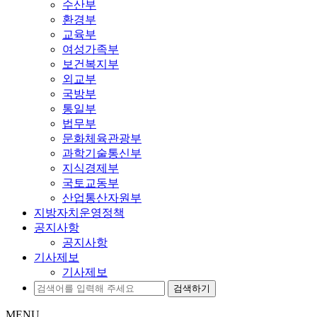
수산부
환경부
교육부
여성가족부
보건복지부
외교부
국방부
통일부
법무부
문화체육관광부
과학기술통신부
지식경제부
국토교동부
산업통산자원부
지방자치운영정책
공지사항
공지사항
기사제보
기사제보
MENU